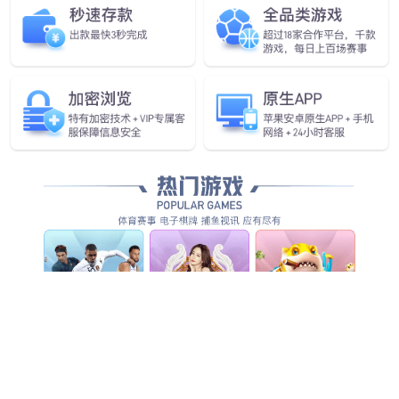
师表，为人师表的核心是教师能以高尚的品德成为
学生的楷模。因而校领导在校训中把“崇德”放在
Kaiyun官网位。对于品德的崇尚是中华民族的优良
传统，早在《尚书·武成》篇中就有“崇德报功”的提
法，即尊崇有德和报答有功的人。其后孔子既以德
行等四科教授弟子，又以窒信实、仰慕道义的具体
解说来回答子张怎样才能“崇德”的疑惑。崇德，就
是崇尚、重视道德，进而提高自己的道德品质。
德，从层次来说，有基本道德和高尚道德之分。从
范畴来说，有公共道德和职业道德之分。作为一个
接受高等教育的大学生来说，既要具备基本的道德
素质，也要朝着高尚的道德努力进取。既要遵守公
共道德，也要有高尚的职业道德。对于师范院校的
学生来说，职业道德就是师德。师德的基本内容包