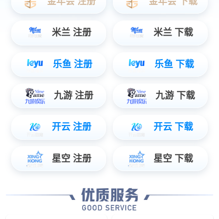
关，更与校长的办学思想关系密切，它常常是校长
办学理念的集中体现。人们从校训中，可以清楚地
了解到校长的办学思想和对人才培养的规格与要
求，也能在一定程度上把握学校所追求的办学特
色。因而许多学校的校长都非常重视校训。
校领导在对我校的办学现状进行深入调查研究
的基础上，基于形成我校鲜明的办学特色，提升我
校的办学地位，乃至成为师范大学的远大理想，提
出
“崇德、博雅、弘志、信勇”八个字作为校训，从
而既把办学理念转变成了具体的可操作的评价标
准，又使广大学生明确了做人与做学问的要求和规
范。
师范院校是教师的摇篮，教师最重要的是为人