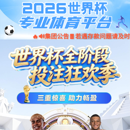
开云(中国)Kaiyun·官方网站-登录入口
学生
教师
校友
网上办事大厅 邮箱 图书馆
校内入口
English WebVpn 认证退出
OA系统 AI专栏
Kaiyun官网
学校概况
双百行动
招生就业
机构设置
教
育教学
科学研究
合作交流
规章制度
校园生活
人才招聘
学校标识
当前位置:
Kaiyun官网
>>
学校概况
>>
学校标识
新校徽，以钟为主图案，有时间、积聚与警示