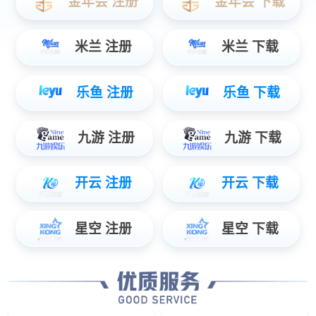
休、乡村振兴、帮扶等工作；分管党委办
公... [详细]
党委常委、纪委书记，广东省监
委驻开云(中国)Kaiyun师范学院监
察专员、二级高级监察官：陈健
???? ? ? 负责纪检监察、校内巡察工作；
分管纪检监察室；联系法政学院、数学与
统计学院。 [详细]
党委常委、副院长：吴涛
????? ? 负责人事、师德建设、规划、法
规、学科建设、教学、思政课建设、研究
生教育、招投标采购、继续教育等工作...