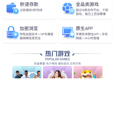
[详细]
党委常委、副院长、工会主席：
刘坤章
??? ? ? 负责安全保卫、基建、后勤、工会
和计划生育、医疗卫生、教师教育、创新
创业教育工作；分管党委武装部、安...
[详细]
党委常委、副院长：唐宇
???负责科研、校地合作、招生与就业、
资产、实验室建设、财务、外事、图书情
报、信息化建设等工作；分管科学研究