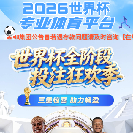
学生
教师
校友
网上办事大厅 邮箱 图书馆
校内入口
English WebVpn 认证退出
OA系统 AI专栏
Kaiyun官网
学校概况
双百行动
招生就业
机构设置
教
育教学
科学研究
合作交流
规章制度
校园生活
人才招聘
现任领导
当前位置:
Kaiyun官网
>>
学校概况
>>
现任领导
党委书记：阳爱民
???? 主持党委全面工作；分管审计处；联
系马克思主义学院。? [详细]